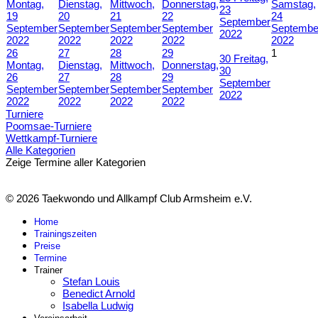
Montag,
Dienstag,
Mittwoch,
Donnerstag,
Samstag,
23
19
20
21
22
24
September
September
September
September
September
Septembe
2022
2022
2022
2022
2022
2022
26
27
28
29
1
30
Freitag,
Montag,
Dienstag,
Mittwoch,
Donnerstag,
30
26
27
28
29
September
September
September
September
September
2022
2022
2022
2022
2022
Turniere
Poomsae-Turniere
Wettkampf-Turniere
Alle Kategorien
Zeige Termine aller Kategorien
© 2026 Taekwondo und Allkampf Club Armsheim e.V.
Home
Trainingszeiten
Preise
Termine
Trainer
Stefan Louis
Benedict Arnold
Isabella Ludwig