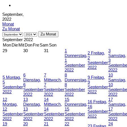
September,
2022
Monat
Zu Monat
Zu Monat
September 2022
Mon
Die
Mit
Don
Fre
Sam
Son
29
30
31
1
3
2
Freitag,
Donnerstag,
Samstag,
2
1
3
September
September
Septembe
2022
2022
2022
6
7
8
10
5
Montag,
9
Freitag,
Dienstag,
Mittwoch,
Donnerstag,
Samstag,
5
9
6
7
8
10
September
September
September
September
September
Septembe
2022
2022
2022
2022
2022
2022
12
13
14
15
17
16
Freitag,
Montag,
Dienstag,
Mittwoch,
Donnerstag,
Samstag,
16
12
13
14
15
17
September
September
September
September
September
Septembe
2022
2022
2022
2022
2022
2022
19
20
21
22
24
23
Freitag,